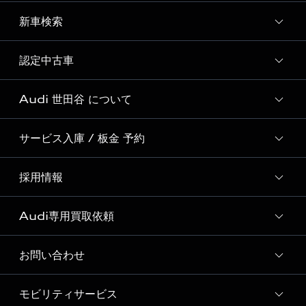
Audi 自動車保険プレミアム
試乗車・展示車一覧
新車検索
サービスクオリティ
SNS
Audi GO（レンタカーサービス）
オリジナルサービスメニュー
Welcome to Audi Life
認定中古車
新車検索
Audi Virtual Showroom
Audi Cam
初めてのAudi e-tron
Audi 世田谷 について
全国販売台数 No.1の実績
Audiful
Audi認定中古車検索
サービス入庫 / 板金 予約
Audi 世田谷 店舗情報
Audi 世田谷 認定中古車コーナー
採用情報
Audi 世田谷 サービス入庫予約
Audi 世田谷 運営会社概要
ボディリペア（板金）予約サービス
Audi専用買取依頼
採用ページ
Audi 世田谷 お客様の声
ショールーム紹介動画
お問い合わせ
Audi専用買取依頼フォーム
モビリティサービス
各種お問い合わせ