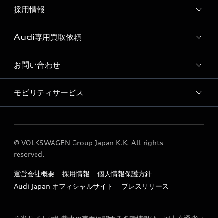
Audi 世田谷 認定中古車コーナー
採用情報
Audi 世田谷 サービス入庫予約
Audi 世田谷 運営会社概要
ボディリペア（板金）予約サービス
Audi専用買取依頼
採用ページ
Audi 世田谷 お客様の声
ショールーム紹介動画
お問い合わせ
Audi専用買取依頼フォーム
モビリティサービス
各種お問い合わせ
Audi GO（レンタカーサービス）
© VOLKSWAGEN Group Japan K.K. All rights
reserved.
運営会社概要
採用情報
個人情報保護方針
Audi Japan オフィシャルサイト
プレスリリース