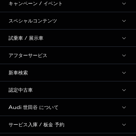
キャンペーン / イベント
スペシャルコンテンツ
全国統一イベント
ディーラー独自イベント
試乗車 / 展示車
スペシャルコンテンツ一覧
Event Report
アフターサービス
試乗予約
Audi 自動車保険プレミアム
試乗車・展示車一覧
新車検索
サービスクオリティ
SNS
Audi GO（レンタカーサービス）
オリジナルサービスメニュー
Welcome to Audi Life
認定中古車
新車検索
Audi Virtual Showroom
Audi Cam
初めてのAudi e-tron
Audi 世田谷 について
全国販売台数 No.1の実績
Audiful
Audi認定中古車検索
サービス入庫 / 板金 予約
Audi 世田谷 店舗情報